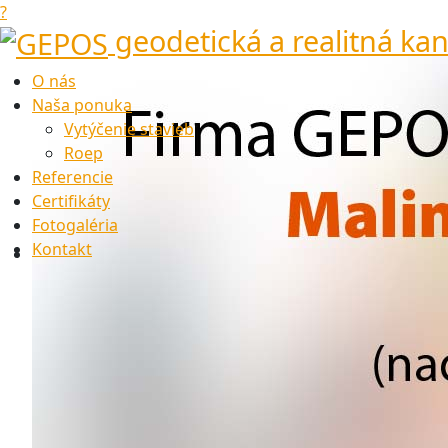
?
geodetická a realitná kan
O nás
Naša ponuka
Vytýčenie stavieb
Roep
Referencie
Certifikáty
Fotogaléria
Kontakt